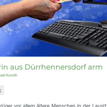
in aus Dürrhennersdorf arm
hael Kunoth
K
üger vor allem ältere Menschen in der Lausit