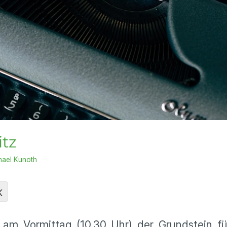
itz
hael Kunoth
K
 am Vormittag (10.30 Uhr) der Grundstein f