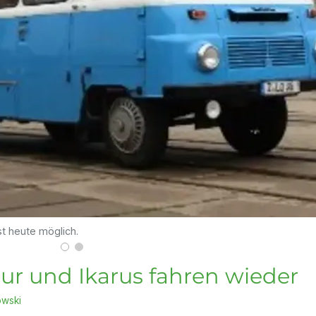
t heute möglich.
ur und Ikarus fahren wieder
owski