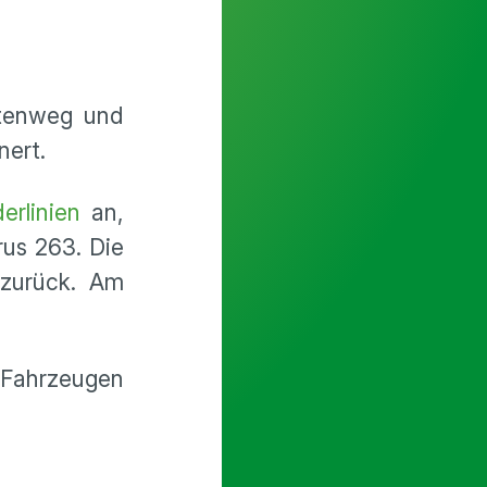
etenweg und
nert.
erlinien
an,
rus 263. Die
 zurück. Am
 Fahrzeugen