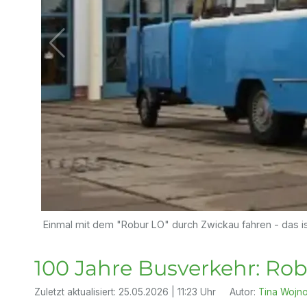
Einmal mit dem "Robur LO" durch Zwickau fahren - das is
100 Jahre Busverkehr: Rob
Zuletzt aktualisiert:
25.05.2026 | 11:23 Uhr
Autor:
Tina Wojn