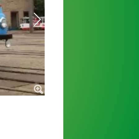
Auch dieser Ikarus 263.01 verkehrt heute im 