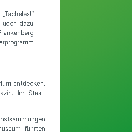
 „Tacheles!“
 luden dazu
Frankenberg
derprogramm
rium entdecken.
azin. Im Stasi-
Kunstsammlungen
gmuseum führten