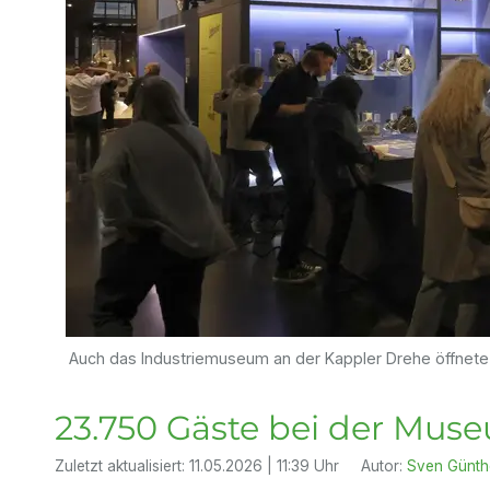
Auch das Industriemuseum an der Kappler Drehe öffnete
23.750 Gäste bei der Mus
Zuletzt aktualisiert:
11.05.2026 | 11:39 Uhr
Autor:
Sven Günth