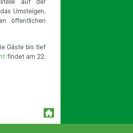
telle auf der
e das Umsteigen.
n öffentlichen
e Gäste bis tief
ht
findet am 22.