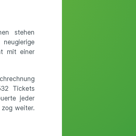
hen stehen
 neugierige
t mit einer
chrechnung
532 Tickets
uerte jeder
 zog weiter.