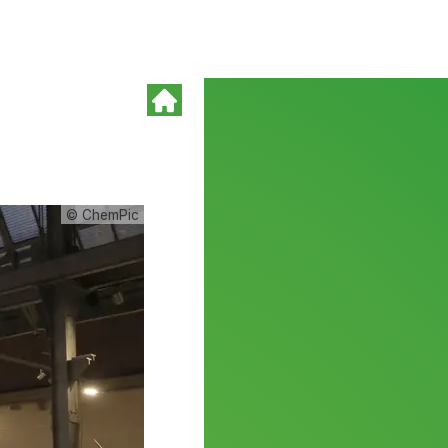
© ChemPic