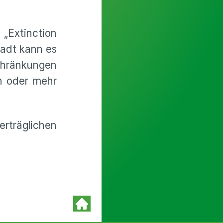
 „Extinction
tadt kann es
chränkungen
n oder mehr
rträglichen