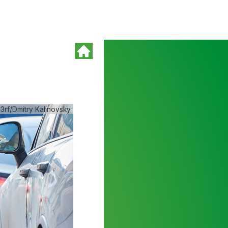
3rf/Dmitry Kalinovsky