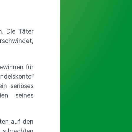
. Die Täter
erschwindet,
Gewinnen für
ndelskonto“
ein seriöses
ien seines
gten auf den
us brachten