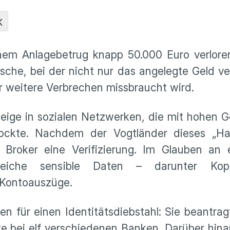
K
em Anlagebetrug knapp 50.000 Euro verloren
sche, bei der nicht nur das angelegte Geld v
r weitere Verbrechen missbraucht wird.
zeige in sozialen Netzwerken, die mit hohen 
 lockte. Nachdem der Vogtländer dieses „Ha
n Broker eine Verifizierung. Im Glauben an 
eiche sensible Daten – darunter Kop
 Kontoauszüge.
en für einen Identitätsdiebstahl: Sie beantra
 bei elf verschiedenen Banken. Darüber hina