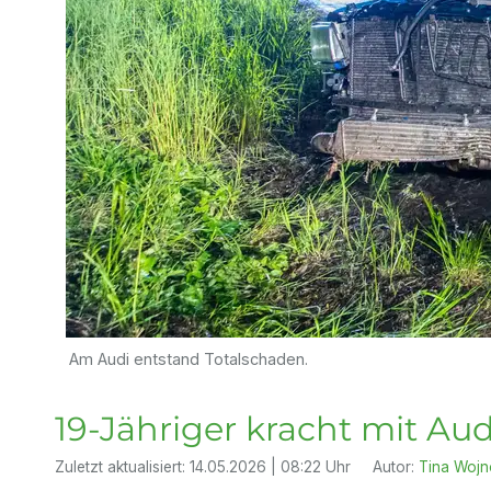
Am Audi entstand Totalschaden.
19-Jähriger kracht mit A
Zuletzt aktualisiert:
14.05.2026 | 08:22 Uhr
Autor:
Tina Wojn