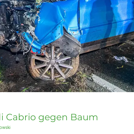
udi Cabrio gegen Baum
owski