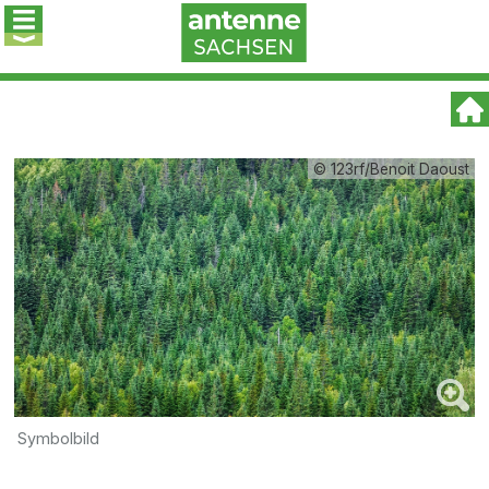
© 123rf/Benoit Daoust
Symbolbild