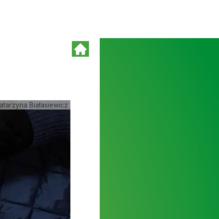
atarzyna Białasiewicz