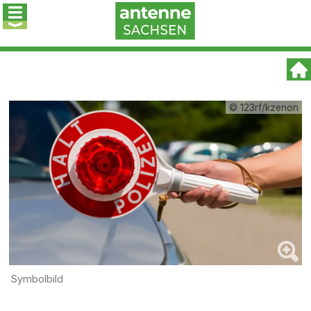
© 123rf/kzenon
Symbolbild