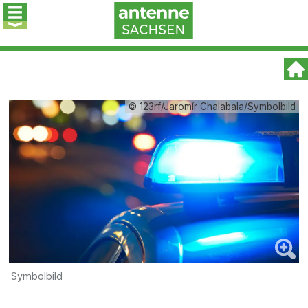
© 123rf/Jaromír Chalabala/Symbolbild
Symbolbild