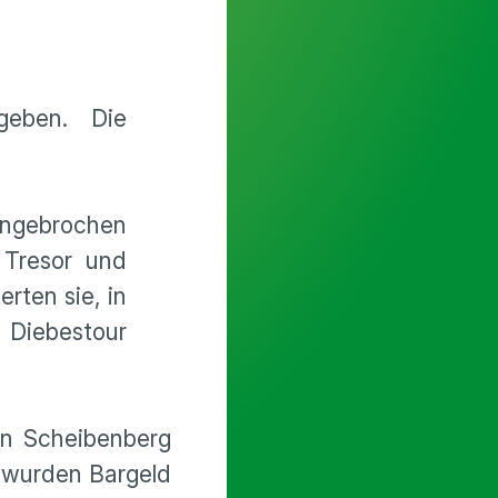
geben. Die
ingebrochen
 Tresor und
rten sie, in
Diebestour
 in Scheibenberg
 wurden Bargeld