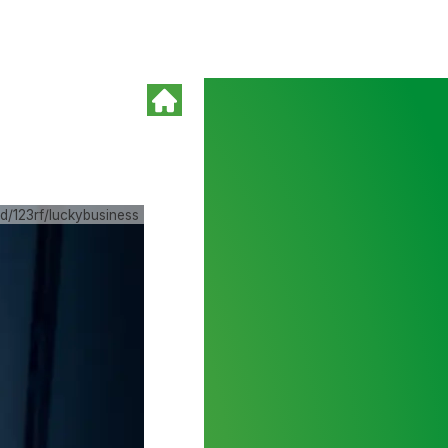
d/123rf/luckybusiness