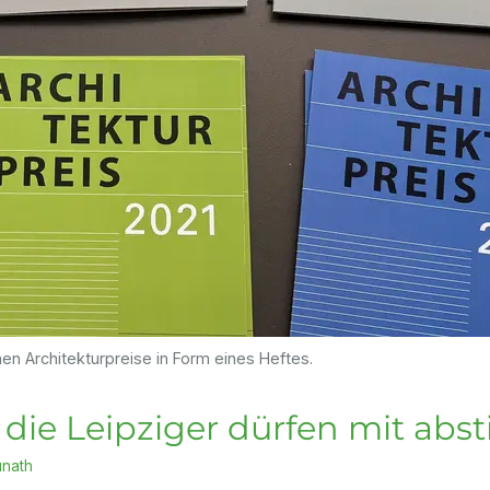
n Architekturpreise in Form eines Heftes.
 die Leipziger dürfen mit ab
unath