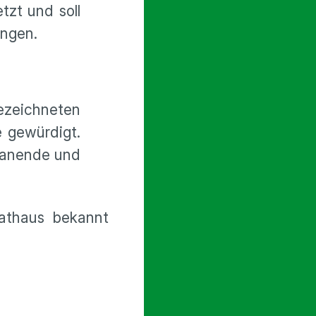
zt und soll
ingen.
gezeichneten
e gewürdigt.
Planende und
Rathaus bekannt