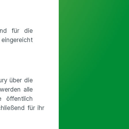
nd für die
eingereicht
ury über die
werden alle
öffentlich
hließend für ihr