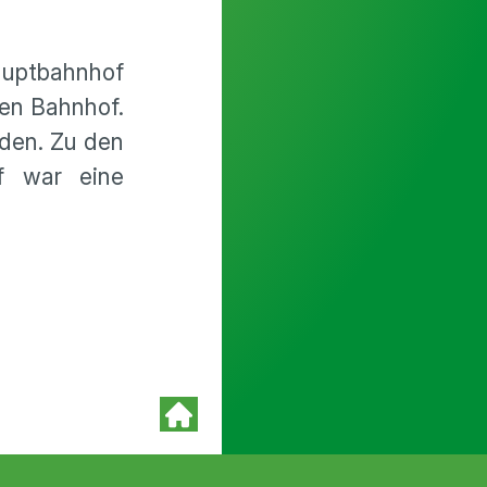
auptbahnhof
den Bahnhof.
den. Zu den
of war eine