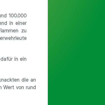
und 100.000
nd in einer
 Flammen zu
erwehrleute
dafür in ein
 knackten die an
m Wert von rund