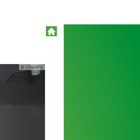
© ChemPic