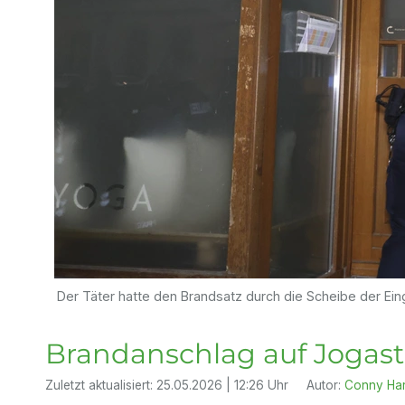
Der Täter hatte den Brandsatz durch die Scheibe der Eing
Brandanschlag auf Jogast
Zuletzt aktualisiert:
25.05.2026 | 12:26 Uhr
Autor:
Conny Ha