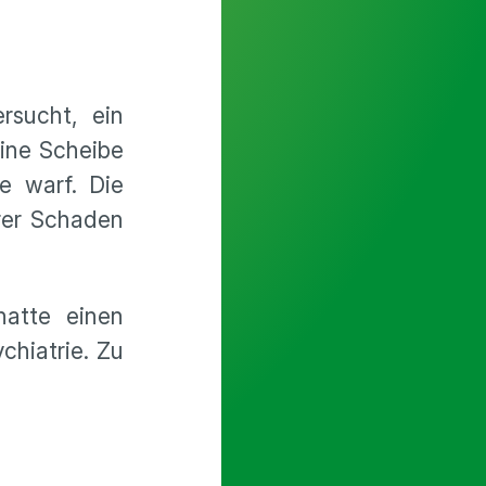
sucht, ein
eine Scheibe
e warf. Die
erer Schaden
hatte einen
chiatrie. Zu