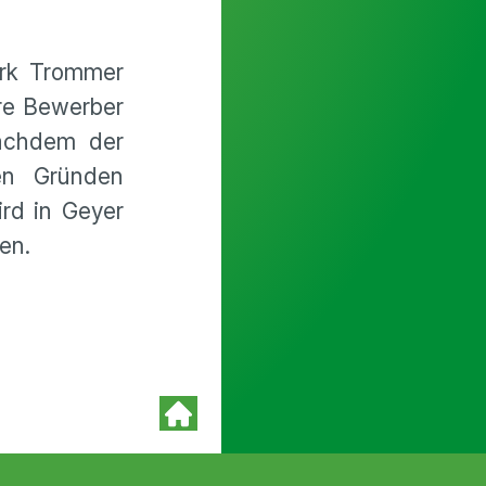
irk Trommer
ere Bewerber
Nachdem der
en Gründen
ird in Geyer
en.