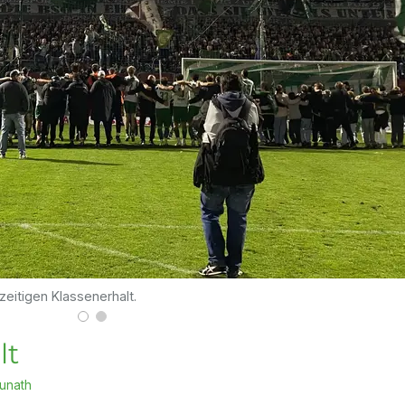
eitigen Klassenerhalt.
lt
Kunath