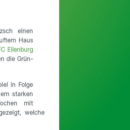
zsch einen
auftem Haus
FC Eilenburg
en die Grün-
iel in Folge
nem starken
Wochen mit
 gezeigt, welche