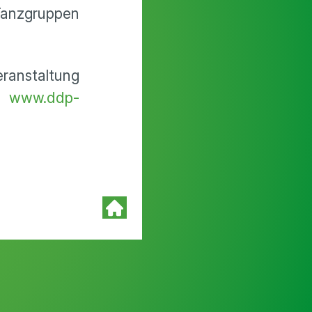
Tanzgruppen
eranstaltung
er
www.ddp-