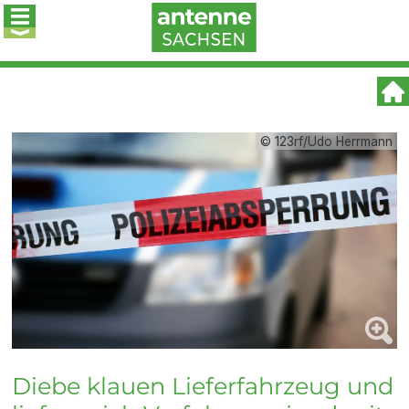
© 123rf/Udo Herrmann
Diebe klauen Lieferfahrzeug und