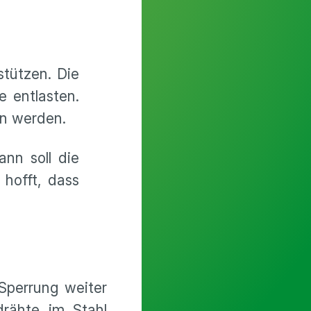
stützen. Die
 entlasten.
ren werden.
ann soll die
hofft, dass
 Sperrung weiter
drähte im Stahl