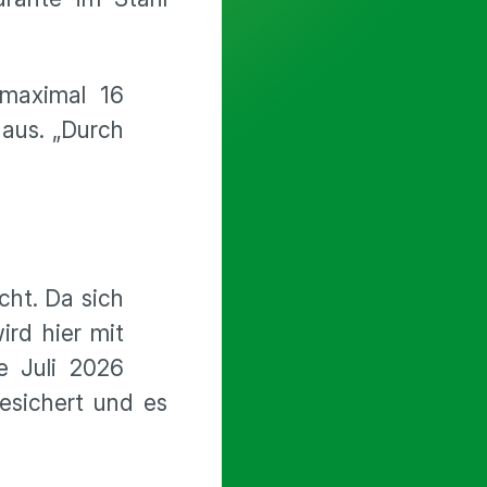
 maximal 16
haus. „Durch
cht. Da sich
ird hier mit
de Juli 2026
esichert und es