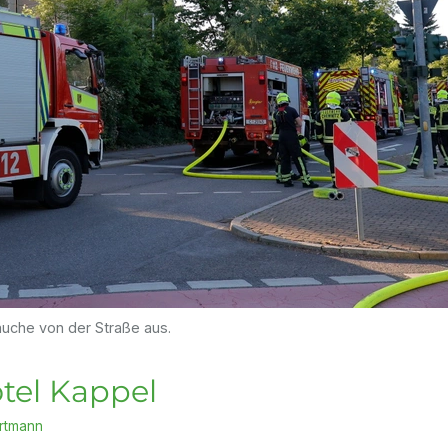
uche von der Straße aus.
tel Kappel
rtmann