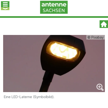
© Pixabay
Eine LED-Laterne (Symbolbild).