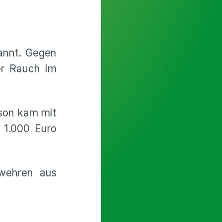
annt. Gegen
er Rauch im
rson kam mit
 1.000 Euro
rwehren aus