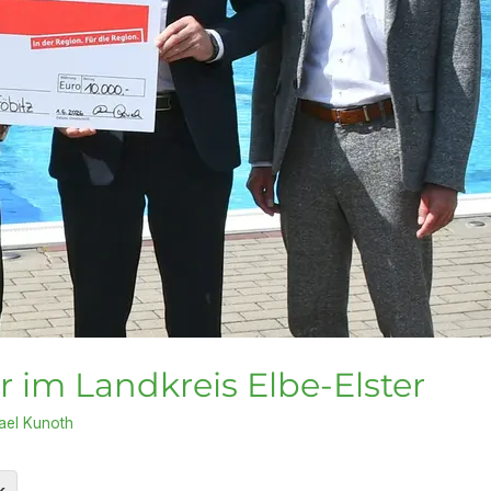
r im Landkreis Elbe-Elster
ael Kunoth