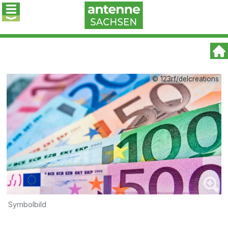
© 123rf/delcreations
Symbolbild