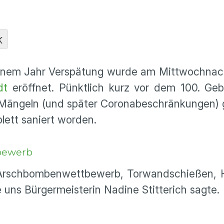
g
K
 einem Jahr Verspätung wurde am Mittwochnac
dt
eröffnet. Pünktlich kurz vor dem 100. Geb
 Mängeln (und später Coronabeschränkungen) 
plett saniert worden.
bewerb
t Arschbombenwettbewerb, Torwandschießen, 
e uns Bürgermeisterin Nadine Stitterich sagte.