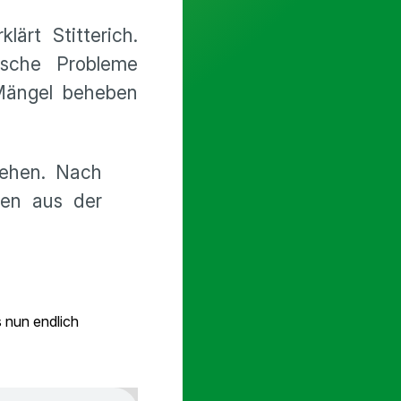
ärt Stitterich.
ische Probleme
 Mängel beheben
gehen. Nach
hen aus der
s nun endlich