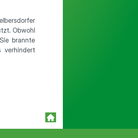
lbersdorfer
utzt. Obwohl
 Sie brannte
 verhindert