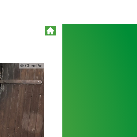
© ChemPic