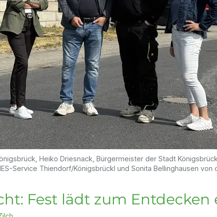
Königsbrück, Heiko Driesnack, Bürgermeister der Stadt Königsbrüc
er NES-Service Thiendorf/Königsbrückl und Sonita Bellinghausen von
ht: Fest lädt zum Entdecken 
Zilch