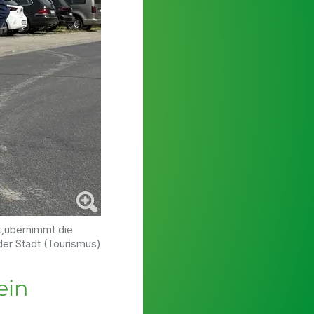
k,übernimmt die
 der Stadt (Tourismus)
ein