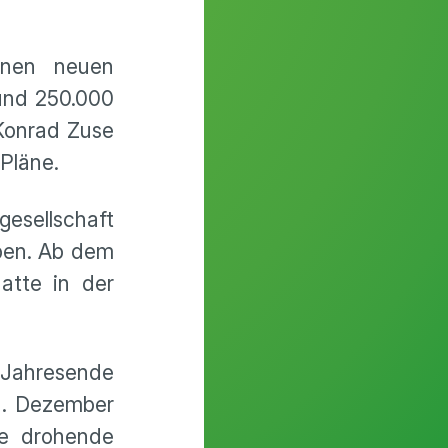
inen neuen
und 250.000
Konrad Zuse
Pläne.
esellschaft
aben. Ab dem
atte in der
 Jahresende
31. Dezember
ne drohende