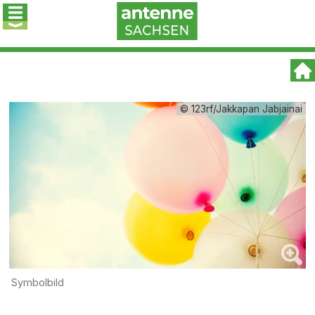
© 123rf/Jakkapan Jabjainai
Symbolbild