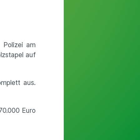
 Polizei am
lzstapel auf
mplett aus.
70.000 Euro