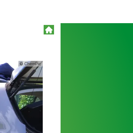
© ChemPic