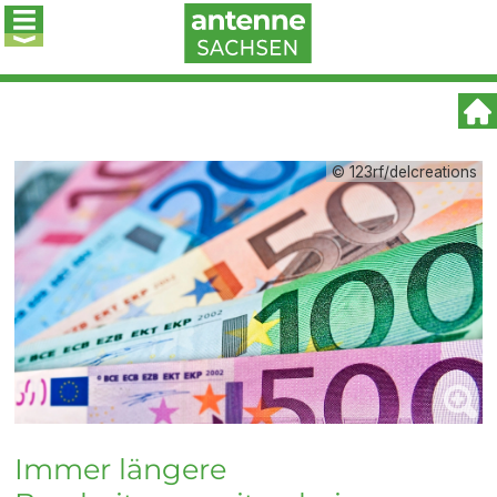
© 123rf/delcreations
Immer längere