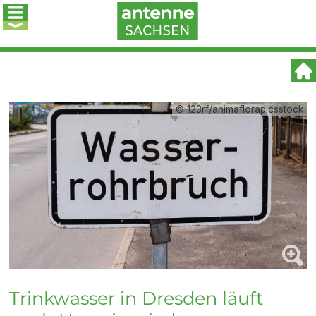
© 123rf/animaflorapicsstock
Trinkwasser in Dresden läuft