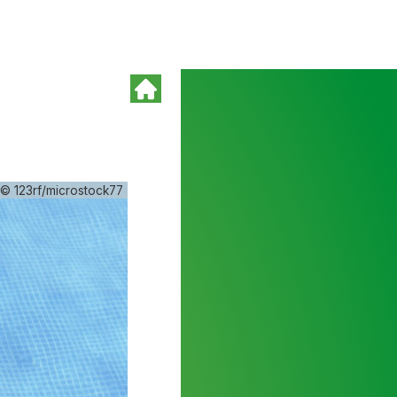
© 123rf/microstock77