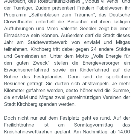
Auerbach, des Rollstuhltanzkreises „Modus vi Vendi“ und
der Turntiger. Zudem präsentiert Fräulein Fabelwesen ihr
Programm „Seifenblasen zum Träumen“, das Deutsche
Clowntheater unterhält die Besucher mit ihren lustigen
Aufführungen und Mimo Valentin Seedler zeigt bei einer
Einradshow sein Können. Außerdem darf die Stadt dieses
Jahr am Städtewettbewerb von enviaM und Mitgas
teilnehmen. Kirchberg tritt dabei gegen 24 andere Städte
und Gemeinden an. Unter dem Motto „Volle Energie für
den guten Zweck“ stellen die Energieversorger ein
Erwachsenenfahrrad sowie ein Kinderfahrrad auf die
Bühne des Festgeländes. Dann sind die sportlichen
Besucher gefragt. Sie dürfen sich abstrampeln. Je mehr
Kilometer gefahren werden, desto höher wird die Summe,
die enviaM und Mitgas zwei gemeinnützigen Vereinen der
Stadt Kirchberg spenden werden.
Doch nicht nur auf dem Festplatz geht es rund. Auf der
Freilichtbühne ist am Sonntagvormittag das
Kreishähnewettkrähen geplant. Am Nachmittag, ab 14.00