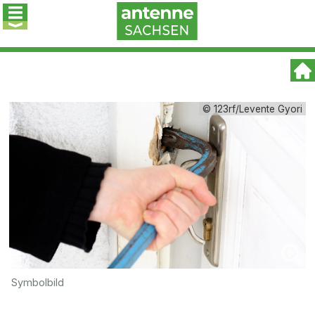
© 123rf/Levente Gyori
Symbolbild