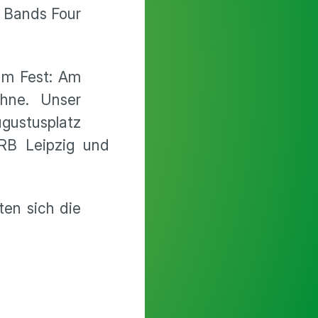
r Bands Four
zum Fest: Am
hne. Unser
gustusplatz
RB Leipzig und
ten sich die