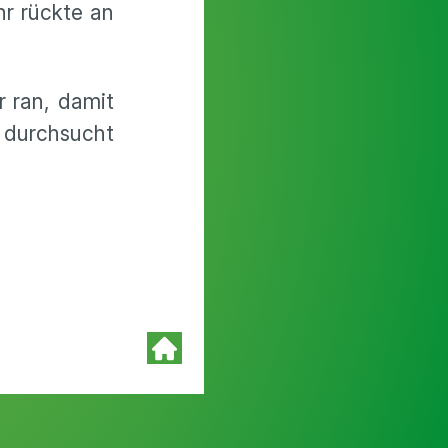
hr rückte an
r ran, damit
 durchsucht