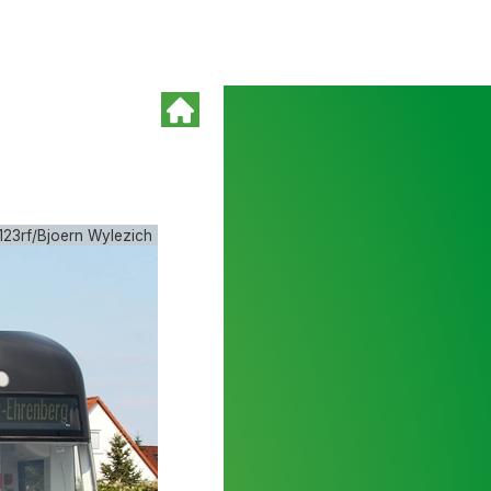
123rf/Bjoern Wylezich