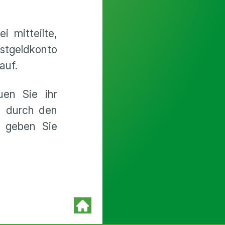
 mitteilte,
estgeldkonto
 auf.
uen Sie ihr
h durch den
d geben Sie