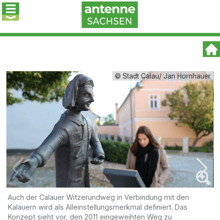
© Stadt Calau/ Jan Hornhauer
Auch der Calauer Witzerundweg in Verbindung mit den
E
Kalauern wird als Alleinstellungsmerkmal definiert. Das
T
Konzept sieht vor, den 2011 eingeweihten Weg zu
„