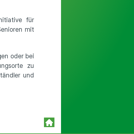
tiative für
Senioren mit
gen oder bei
ungsorte zu
ständler und