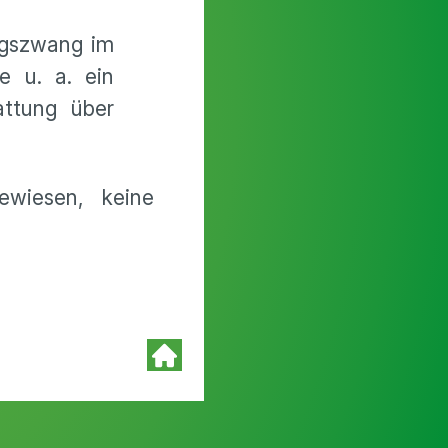
ngszwang im
e u. a. ein
attung über
ewiesen, keine