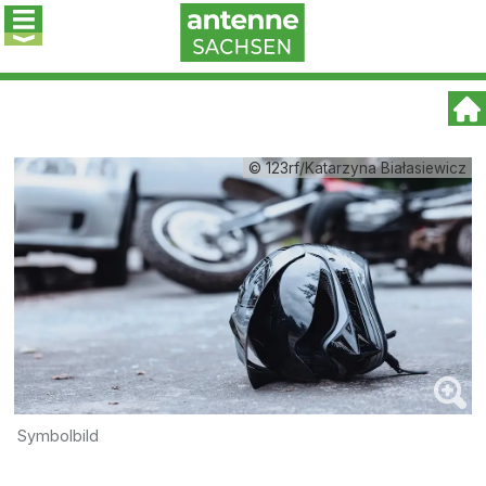
© 123rf/Katarzyna Białasiewicz
Symbolbild