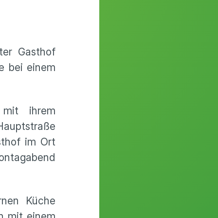
ter Gasthof
e bei einem
 mit ihrem
Hauptstraße
thof im Ort
Montagabend
ernen Küche
ch mit einem