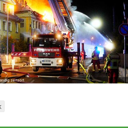
ändig zertsört
K