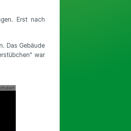
ngen. Erst nach
ren. Das Gebäude
erstübchen“ war
schubert