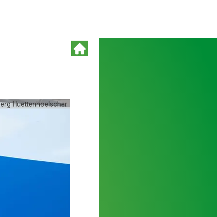
oerg Huettenhoelscher