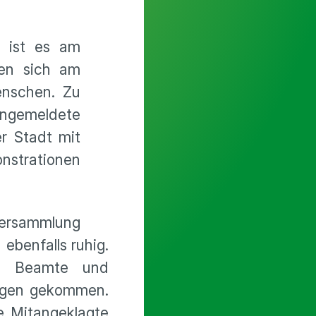
g ist es am
ten sich am
enschen. Zu
angemeldete
r Stadt mit
strationen
Versammlung
ebenfalls ruhig.
re Beamte und
ungen gekommen.
re Mitangeklagte