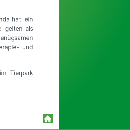
inda hat ein
l gelten als
e genügsamen
herapie- und
im Tierpark