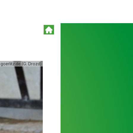
oerlitz.de (G. Drozd)