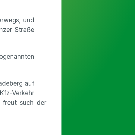
erwegs, und
enzer Straße
sogenannten
Radeberg auf
 Kfz-Verkehr
 freut such der